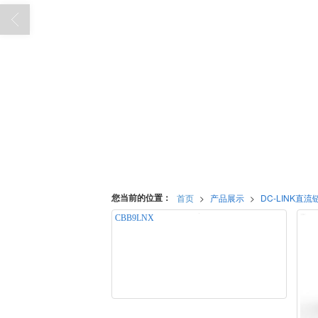
您当前的位置：
首页
>
产品展示
>
CBB9LNX
产品名称： CBB9LNX 产品用途：应用于大
功率变频器、风电变流器、光伏逆变器、
UPS、SVG、电力机车及混合动力机车等大
电流高电压需求场合，替代铝电解电容器。
产品规格：600Vdc-4000Vdc 22μF~5600μF 参
考标准：IEC61071 GB/T 17702