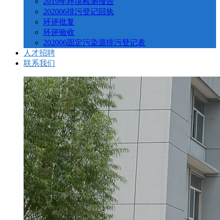
2019年环境检测报告
202006排污登记回执
环评批复
环评验收
202006固定污染源排污登记表
人才招聘
联系我们