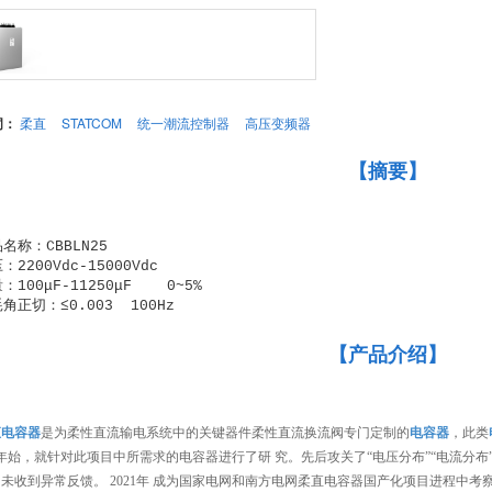
词：
柔直
STATCOM
统一潮流控制器
高压变频器
【摘要】
名称：CBBLN25

：2200Vdc-15000Vdc     

：100μF-11250μF    0~5%

角正切：≤0.003  100Hz
【产品介绍】
直
电容器
是为柔性直流输电系统中的关键器件柔性直流换流阀专门定制的
电容器
，此类
1年始，就针对此项目中所需求的电容器进行了研 究。先后攻关了“电压分布”“电流分布”
未收到异常反馈。 2021年 成为国家电网和南方电网柔直电容器国产化项目进程中考